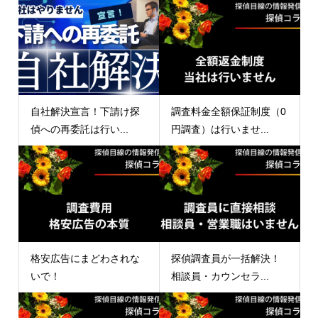
自社解決宣言！下請け探
調査料金全額保証制度（0
偵への再委託は行い...
円調査）は行いませ...
格安広告にまどわされな
探偵調査員が一括解決！
いで！
相談員・カウンセラ...